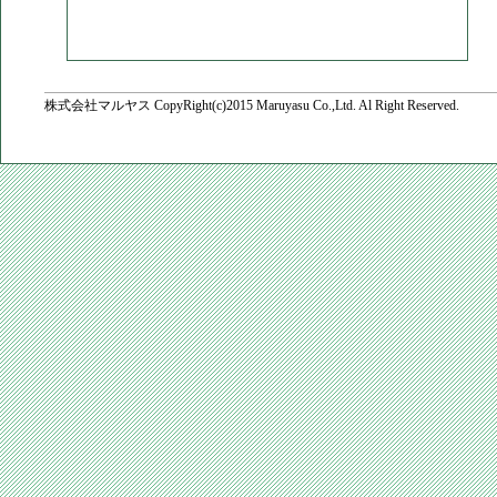
株式会社マルヤス
CopyRight(c)2015 Maruyasu Co.,Ltd. Al Right Reserved.